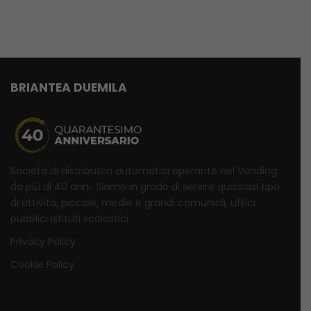
per staccare qualche minuto, ricaricare le energie,
confrontarsi con i colleghi e ritrovare la concentrazione
prima di riprendere il lavoro.
BRIANTEA DUEMILA
Società di distributori automatici operante nel Vending
da più di 40 anni. Siamo in grado di servire qualsiasi tipo
di attività, piccole, medie e grandi comunità, uffici
pubblici Istituti scolastici.
Privacy Policy
Cookie Policy