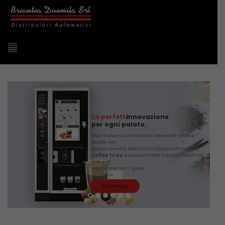
La perfetta
innovazione
per ogni palato.
Distributore automatico di bevande calde e
fredde con
doppia torretta bicchieri.Collegata al modulo
, è sicuramente l'unica macchina
Coffee To Go
che può
incontrare tutti i gusti.
SCOPRILA