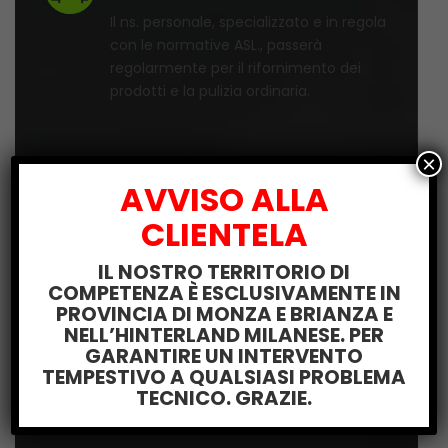
Il ns. personale, specializzato e in regola
con le normative ASL., passerà
regolarmente per il rifornimento dei
prodotti e la pulizia ordinaria.
×
AVVISO ALLA
CLIENTELA
SONO A TOTALE CARICO
NOSTRO
IL NOSTRO TERRITORIO DI
COMPETENZA È ESCLUSIVAMENTE IN
a) tutti gli oneri connessi ai distributori
PROVINCIA DI MONZA E BRIANZA E
automatici (riparazioni, pezzi di
NELL’HINTERLAND MILANESE. PER
ricambio, etc.) - b) la manutenzione
GARANTIRE UN INTERVENTO
TEMPESTIVO A QUALSIASI PROBLEMA
ordinaria e straordinaria dei distributori
TECNICO. GRAZIE.
automatici...