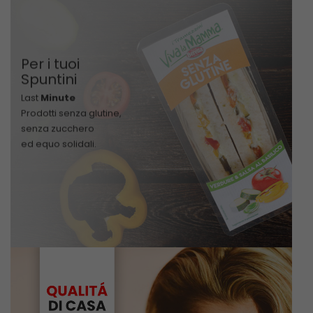
P
er i tuoi
S
puntini
Last
Minute
Prodotti senza glutine,
senza zucchero
ed equo solidali.