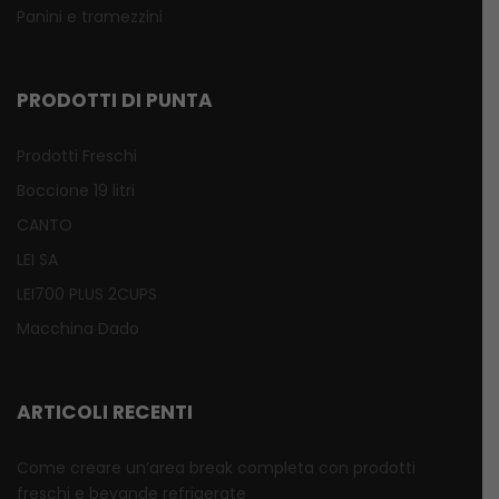
Panini e tramezzini
PRODOTTI DI PUNTA
Prodotti Freschi
Boccione 19 litri
CANTO
LEI SA
LEI700 PLUS 2CUPS
Macchina Dado
ARTICOLI RECENTI
Come creare un’area break completa con prodotti
freschi e bevande refrigerate