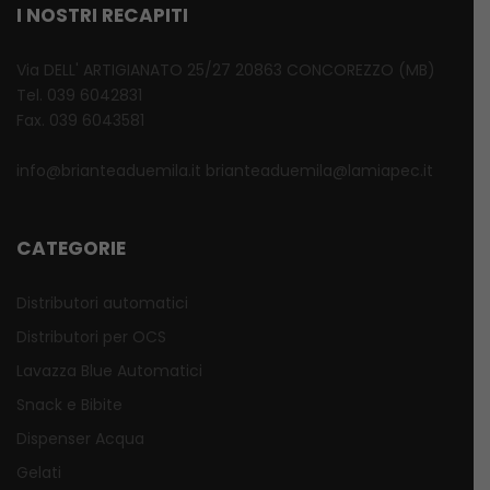
I NOSTRI RECAPITI
Via DELL' ARTIGIANATO 25/27 20863 CONCOREZZO (MB)
Tel. 039 6042831
Fax. 039 6043581
info@brianteaduemila.it brianteaduemila@lamiapec.it
CATEGORIE
Distributori automatici
Distributori per OCS
Lavazza Blue Automatici
Snack e Bibite
Dispenser Acqua
Gelati