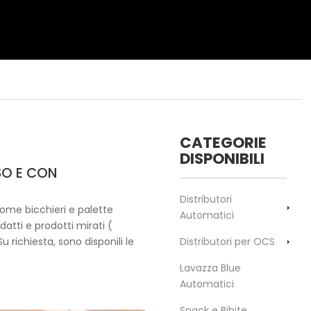
CATEGORIE
DISPONIBILI
SO E CON
Distributori
come bicchieri e palette
Automatici
atti e prodotti mirati (
Su richiesta, sono disponili le
Distributori per OCS
Lavazza Blue
Automatici
Snack e Bibite