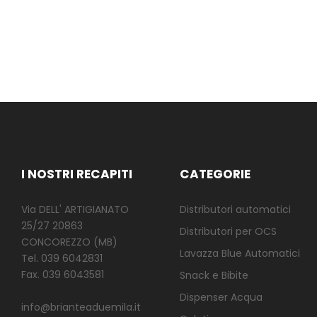
I NOSTRI RECAPITI
CATEGORIE
Via DELL' ARTIGIANATO
Distributori automatici
25/27 20863
Distributori per OCS
CONCOREZZO (MB)
Lavazza Blue Automatici
Tel. 039 6042831
Fax. 039 6043581
Snack e Bibite
Dispenser Acqua
info@brianteaduemila.it