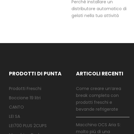
Perché installare un
distributore automatico di
gelati nella tua attività
PRODOTTI DI PUNTA
ARTICOLI RECENTI
Prodotti Freschi
Come creare un’area
break completa con
Boccione 19 litri
prodotti freschi e
CANTO
bevande refrigerate
LEI SA
Macchina OCS Aria S:
LEI700 PLUS 2CUPS
molto più di una