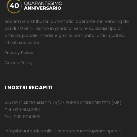
Società di distributori automatici operante nel Vending da
più di 40 anni. Siamo in grado di servire qualsiasi tipo di
attività, piccole, medie e grandi comunità, uffici pubblici
Istituti scolastici.
Privacy Policy
Cookie Policy
I NOSTRI RECAPITI
Via DELL' ARTIGIANATO 25/27 20863 CONCOREZZO (MB)
Tel. 039 6042831
Fax. 039 6043581
info@brianteaduemila.it brianteaduemila@lamiapec.it