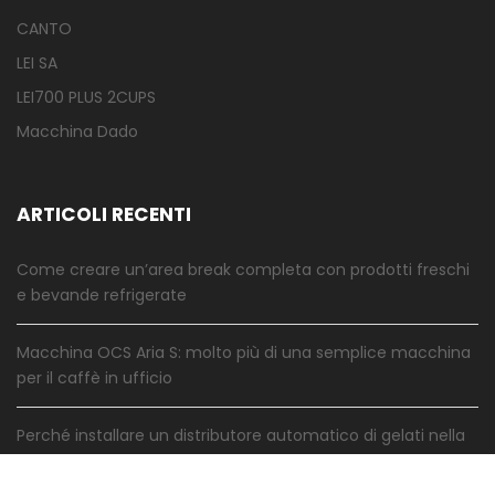
CANTO
LEI SA
LEI700 PLUS 2CUPS
Macchina Dado
ARTICOLI RECENTI
Come creare un’area break completa con prodotti freschi
e bevande refrigerate
Macchina OCS Aria S: molto più di una semplice macchina
per il caffè in ufficio
Perché installare un distributore automatico di gelati nella
tua attività