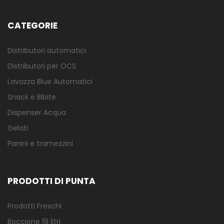
CATEGORIE
Distributori automatici
Distributori per OCS
Lavazza Blue Automatici
Snack e Bibite
Dispenser Acqua
Gelati
Panini e tramezzini
PRODOTTI DI PUNTA
Prodotti Freschi
Boccione 19 litri