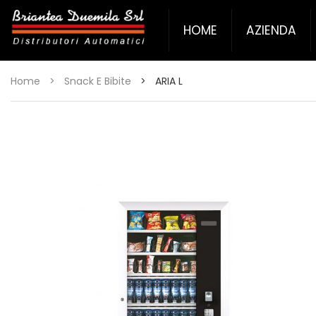
HOME
AZIENDA
Home
>
Snack E Bibite
>
ARIA L