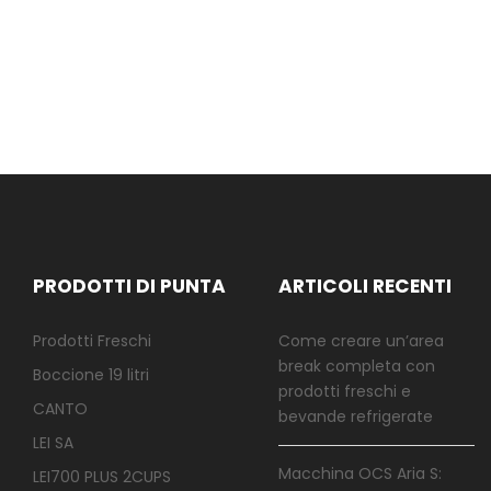
PRODOTTI DI PUNTA
ARTICOLI RECENTI
Prodotti Freschi
Come creare un’area
break completa con
Boccione 19 litri
prodotti freschi e
CANTO
bevande refrigerate
LEI SA
Macchina OCS Aria S:
LEI700 PLUS 2CUPS