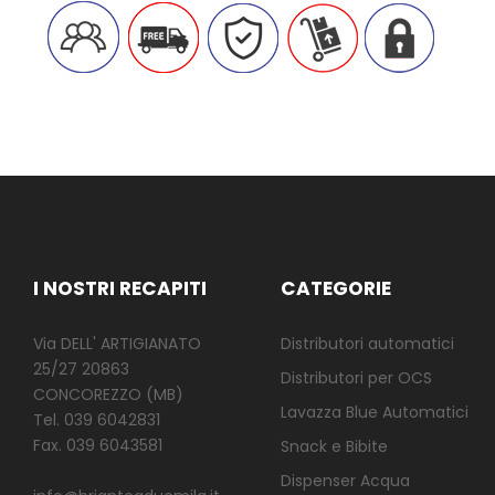
I NOSTRI RECAPITI
CATEGORIE
Via DELL' ARTIGIANATO
Distributori automatici
25/27 20863
Distributori per OCS
CONCOREZZO (MB)
Lavazza Blue Automatici
Tel. 039 6042831
Fax. 039 6043581
Snack e Bibite
Dispenser Acqua