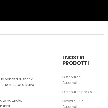
I NOSTRI
PRODOTTI
Distributori
 la vendita di snack,
Automatici
ersione master o slave.
Distributori per OCS
zato naturale.
Lavazza Blue
nsioni.
Automatici