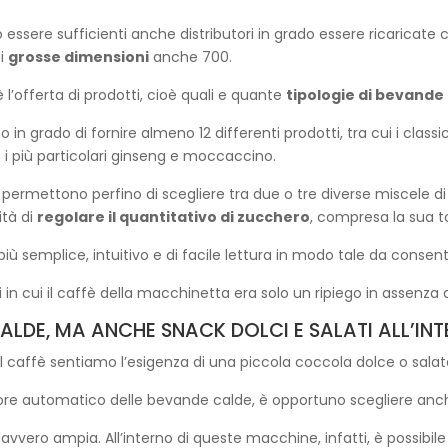
essere sufficienti anche distributori in grado essere ricaricate 
di
grosse dimensioni
anche 700.
 l’offerta di prodotti, cioè quali e quante
tipologie di bevande
o in grado di fornire almeno 12 differenti prodotti, tra cui i class
i più particolari ginseng e moccaccino.
permettono perfino di scegliere tra due o tre diverse miscele di
ità di
regolare il quantitativo di zucchero
, compresa la sua t
iù semplice, intuitivo e di facile lettura in modo tale da consent
 in cui il caffè della macchinetta era solo un ripiego in assenza 
LDE, MA ANCHE SNACK DOLCI E SALATI ALL’INT
 caffè sentiamo l’esigenza di una piccola coccola dolce o salata 
tore automatico delle bevande calde, è opportuno scegliere anche 
davvero ampia. All’interno di queste macchine, infatti, è possibil