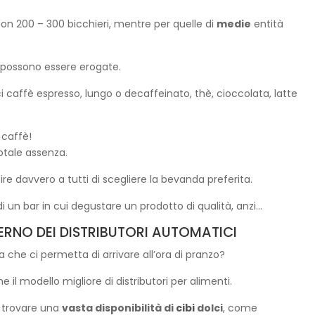
con 200 – 300 bicchieri, mentre per quelle di
medie
entità
possono essere erogate.
ici caffè espresso, lungo o decaffeinato, thè, cioccolata, latte
 caffè!
otale assenza.
ire davvero a tutti di scegliere la bevanda preferita.
di un bar in cui degustare un prodotto di qualità, anzi…
ERNO DEI DISTRIBUTORI AUTOMATICI
che ci permetta di arrivare all’ora di pranzo?
il modello migliore di distributori per alimenti.
e trovare una
vasta disponibilità di
cibi
dolci
, come