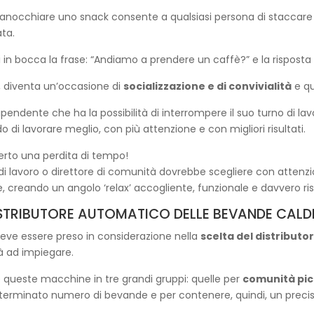
nocchiare uno snack consente a qualsiasi persona di staccare la 
ata.
ti in bocca la frase: “Andiamo a prendere un caffè?” e la risposta
i, diventa un’occasione di
socializzazione e di convivialità
e qu
 dipendente che ha la possibilità di interrompere il suo turno di
o di lavorare meglio, con più attenzione e con migliori risultati.
erto una perdita di tempo!
di lavoro o direttore di comunità dovrebbe scegliere con attenzi
, creando un angolo ‘relax’ accogliente, funzionale e davvero ris
ISTRIBUTORE AUTOMATICO DELLE BEVANDE CALD
deve essere preso in considerazione nella
scelta del distributo
à ad impiegare.
re queste macchine in tre grandi gruppi: quelle per
comunità pic
erminato numero di bevande e per contenere, quindi, un preciso 