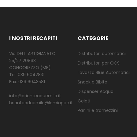
I NOSTRI RECAPITI
CATEGORIE
Via DELL' ARTIGIANATO
Distributori automatici
25/27 20863
Distributori per OCS
CONCOREZZO (MB)
Lavazza Blue Automatici
Tel. 039 6042831
Fax. 039 6043581
Snack e Bibite
Dispenser Acqua
info@brianteaduemila.it
Gelati
brianteaduemila@lamiapec.it
Panini e tramezzini