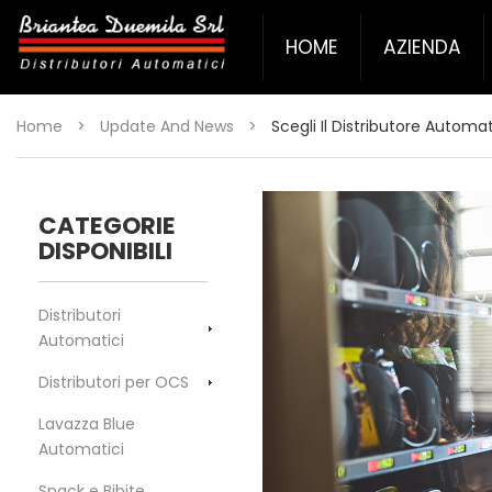
HOME
AZIENDA
Home
>
Update And News
>
Scegli Il Distributore Automa
CATEGORIE
DISPONIBILI
Distributori
Automatici
Distributori per OCS
Lavazza Blue
Automatici
Snack e Bibite