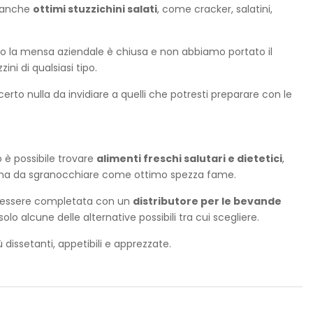
a anche
ottimi stuzzichini salati
, come cracker, salatini,
do la mensa aziendale è chiusa e non abbiamo portato il
ni di qualsiasi tipo.
rto nulla da invidiare a quelli che potresti preparare con le
 è possibile trovare
alimenti freschi salutari e dietetici
,
gamma da sgranocchiare come ottimo spezza fame.
ve essere completata con un
distributore per le bevande
solo alcune delle alternative possibili tra cui scegliere.
 dissetanti, appetibili e apprezzate.