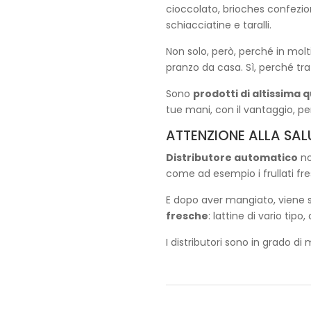
cioccolato, brioches confezio
schiacciatine e taralli.
Non solo, però, perché in mol
pranzo da casa. Sì, perché tra 
Sono
prodotti di altissima q
tue mani, con il vantaggio, però
ATTENZIONE ALLA SALU
Distributore automatico
no
come ad esempio i frullati f
E dopo aver mangiato, viene 
fresche
: lattine di vario tipo
I distributori sono in grado d