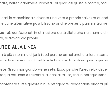
nate, wafer, caramelle, biscotti… di qualsiasi gusto e marca, m
ti casi la macchinetta diventa una vera e propria salvezza quan
le varie alternative possibili sono anche presenti panini e tramezzi
ualità
, confezionati in atmosfera controllata che non hanno di ce
, di trovarli già pronti!
TE E ALLA LINEA
n è più sinonimo di junk food perché ormai anche al loro interno
reschi, la macedonia di frutta e le bustine di verdure quarta 
sete! Si sa, mangiando viene sete. Ecco perché l’area relax de
, acqua naturale e frizzante, succhi di frutta, thè in bottiglia sono 
i mantenere tutte queste bibite refrigerate, rendendole ancora più