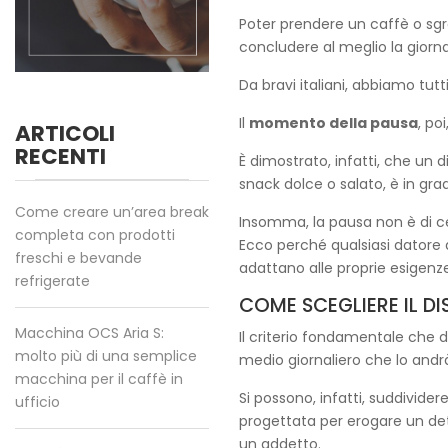
Poter prendere un caffè o sgra
concludere al meglio la giorn
Da bravi italiani, abbiamo tut
Il
momento della pausa
, po
ARTICOLI
RECENTI
È dimostrato, infatti, che un
snack dolce o salato, è in grad
Come creare un’area break
Insomma, la pausa non è di c
completa con prodotti
Ecco perché qualsiasi datore 
freschi e bevande
adattano alle proprie esigenze
refrigerate
COME SCEGLIERE IL D
Macchina OCS Aria S:
Il criterio fondamentale che 
molto più di una semplice
medio giornaliero che lo andr
macchina per il caffè in
Si possono, infatti, suddivide
ufficio
progettata per erogare un det
un addetto.