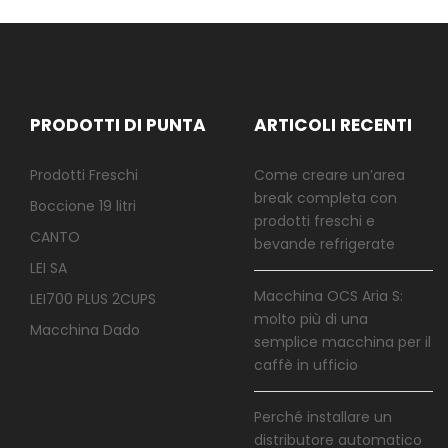
PRODOTTI DI PUNTA
ARTICOLI RECENTI
Prodotti Freschi
Come creare un’area
break completa con
Boccione 19 litri
prodotti freschi e
CANTO
bevande refrigerate
LEI SA
Macchina OCS Aria S:
LEI700 PLUS 2CUPS
molto più di una
Macchina Dado
semplice macchina per il
caffè in ufficio
Perché installare un
distributore automatico