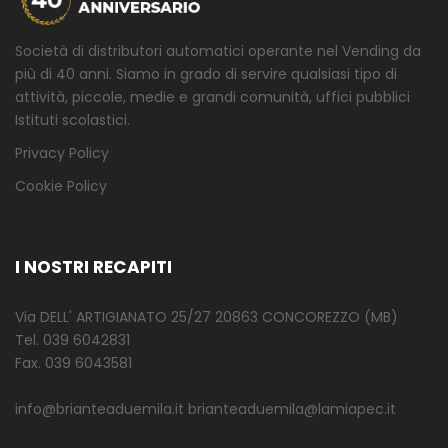
Società di distributori automatici operante nel Vending da
più di 40 anni. Siamo in grado di servire qualsiasi tipo di
attività, piccole, medie e grandi comunità, uffici pubblici
Istituti scolastici.
Privacy Policy
Cookie Policy
I NOSTRI RECAPITI
Via DELL' ARTIGIANATO 25/27 20863 CONCOREZZO (MB)
Tel. 039 6042831
Fax. 039 6043581
info@brianteaduemila.it brianteaduemila@lamiapec.it