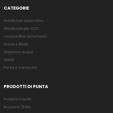
CATEGORIE
Distributori automatici
Distributori per OCS
Lavazza Blue Automatici
Snack e Bibite
Dispenser Acqua
Gelati
Panini e tramezzini
PRODOTTI DI PUNTA
Prodotti Freschi
Boccione 19 litri