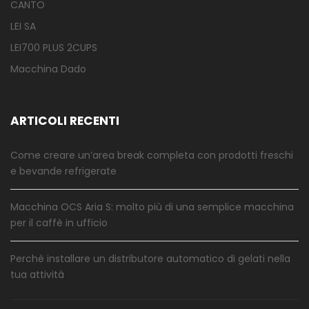
CANTO
LEI SA
LEI700 PLUS 2CUPS
Macchina Dado
ARTICOLI RECENTI
Come creare un’area break completa con prodotti freschi
e bevande refrigerate
Macchina OCS Aria S: molto più di una semplice macchina
per il caffè in ufficio
Perché installare un distributore automatico di gelati nella
tua attività