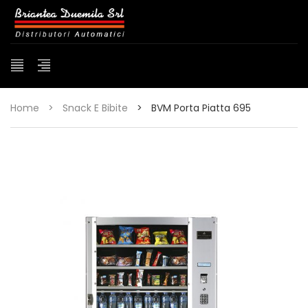
Home
>
Snack E Bibite
>
BVM Porta Piatta 695