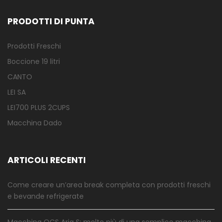
PRODOTTI DI PUNTA
Prodotti Freschi
Boccione 19 litri
CANTO
LEI SA
LEI700 PLUS 2CUPS
Macchina Dado
ARTICOLI RECENTI
Come creare un’area break completa con prodotti freschi
e bevande refrigerate
Macchina OCS Aria S: molto più di una semplice macchina