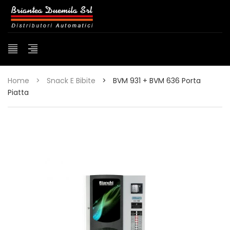
Home
>
Snack E Bibite
>
BVM 931 + BVM 636 Porta
Piatta