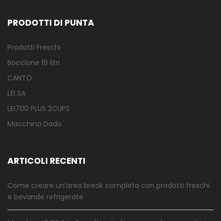
PRODOTTI DI PUNTA
Prodotti Freschi
Boccione 19 litri
CANTO
LEI SA
LEI700 PLUS 2CUPS
Macchina Dado
ARTICOLI RECENTI
Come creare un’area break completa con prodotti freschi
e bevande refrigerate