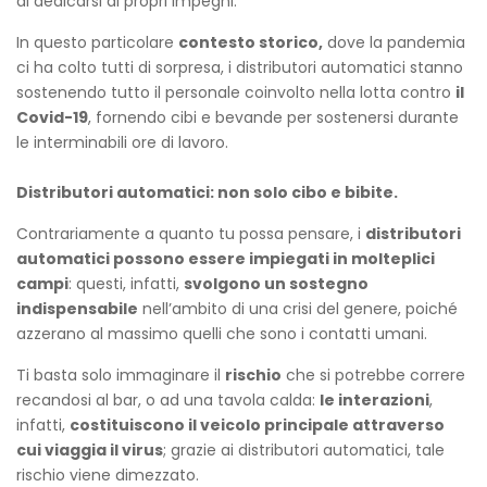
di dedicarsi ai propri impegni.
In questo particolare
contesto storico,
dove la pandemia
ci ha colto tutti di sorpresa, i distributori automatici stanno
sostenendo tutto il personale coinvolto nella lotta contro
il
Covid-19
, fornendo cibi e bevande per sostenersi durante
le interminabili ore di lavoro.
Distributori automatici: non solo cibo e bibite.
Contrariamente a quanto tu possa pensare, i
distributori
automatici possono essere impiegati in molteplici
campi
: questi, infatti,
svolgono un sostegno
indispensabile
nell’ambito di una crisi del genere, poiché
azzerano al massimo quelli che sono i contatti umani.
Ti basta solo immaginare il
rischio
che si potrebbe correre
recandosi al bar, o ad una tavola calda:
le interazioni
,
infatti,
costituiscono il veicolo principale attraverso
cui viaggia il virus
; grazie ai distributori automatici, tale
rischio viene dimezzato.