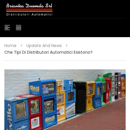
Home
>
Update And News
>
Che Tipi Di Distributori Automatici Esistono?