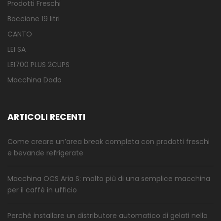
Prodotti Freschi
Boccione 19 litri
CANTO
LEI SA
LEI700 PLUS 2CUPS
Macchina Dado
ARTICOLI RECENTI
Come creare un’area break completa con prodotti freschi
e bevande refrigerate
Macchina OCS Aria S: molto più di una semplice macchina
per il caffè in ufficio
Perché installare un distributore automatico di gelati nella