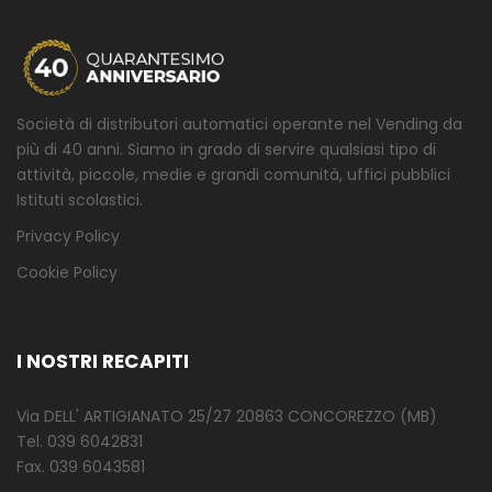
Società di distributori automatici operante nel Vending da
più di 40 anni. Siamo in grado di servire qualsiasi tipo di
attività, piccole, medie e grandi comunità, uffici pubblici
Istituti scolastici.
Privacy Policy
Cookie Policy
I NOSTRI RECAPITI
Via DELL' ARTIGIANATO 25/27 20863 CONCOREZZO (MB)
Tel. 039 6042831
Fax. 039 6043581