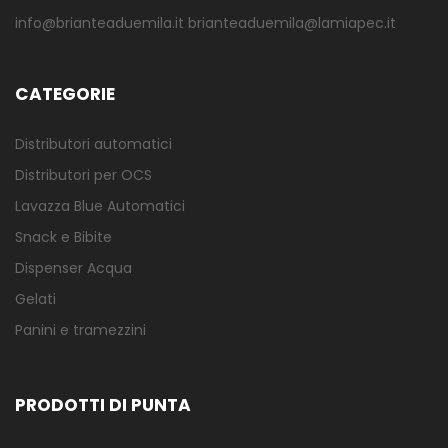
info@brianteaduemila.it brianteaduemila@lamiapec.it
CATEGORIE
Distributori automatici
Distributori per OCS
Lavazza Blue Automatici
Snack e Bibite
Dispenser Acqua
Gelati
Panini e tramezzini
PRODOTTI DI PUNTA