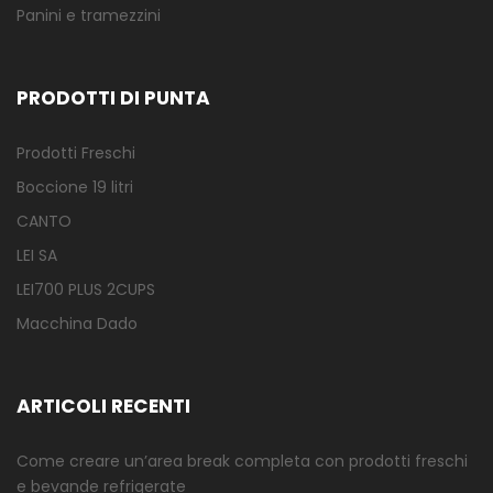
Panini e tramezzini
PRODOTTI DI PUNTA
Prodotti Freschi
Boccione 19 litri
CANTO
LEI SA
LEI700 PLUS 2CUPS
Macchina Dado
ARTICOLI RECENTI
Come creare un’area break completa con prodotti freschi
e bevande refrigerate